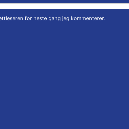
nettleseren for neste gang jeg kommenterer.
Instagram
Facebook
X