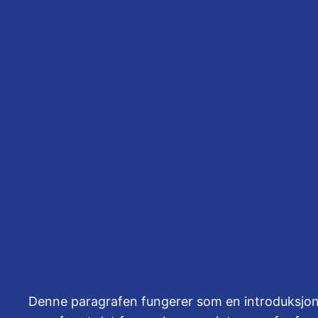
Hopp
til
innhold
Guide til økonom
april 9, 2026
Denne paragrafen fungerer som en introduksjon 