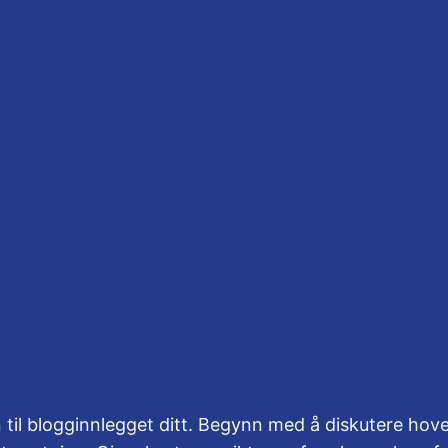
Tjenester
Ofte stilte spørsmål
Ressurser
Bl
isk og bærekraftig 
til blogginnlegget ditt. Begynn med å diskutere hov