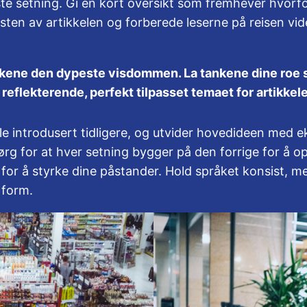
rste setning. Gi en kort oversikt som fremhever hvorf
esten av artikkelen og forberede leserne på reisen vid
ene den dypeste visdommen. La tankene dine roe seg
 reflekterende, perfekt tilpasset temaet for artikkele
 introdusert tidligere, og utvider hovedideen med eks
sørg for at hver setning bygger på den forrige for 
r for å styrke dine påstander. Hold språket konsist, m
 form.