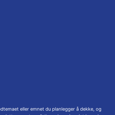
Instagram
Faceboo
X
ogg
Om oss
Kontakt
shopping
edtemaet eller emnet du planlegger å dekke, og